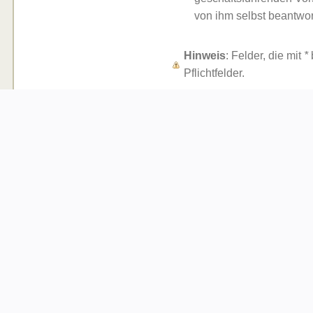
von ihm selbst beantwor
Hinweis
: Felder, die mit
*
Pflichtfelder.
Kontakt zum SMC-Oberhau
Peter Linde
Clemens-Kraienhorst-Str. 
46240 Bottrop
(Pressewart / Homepageeigen