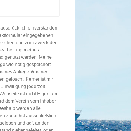
h ausdrücklich einverstanden,
aktformular eingegebenen
peichert und zum Zweck der
earbeitung meines
und genutzt werden. Meine
ge wie nötig gespeichert.
meines Anliegen/meiner
n gelöscht. Ferner ist mir
Einwilligung jederzeit
ird dem Verein vom Inhaber
 Deshalb werden alle
n zunächst ausschließlich
elesen und ggf. an den
tand weiter geleitet, oder