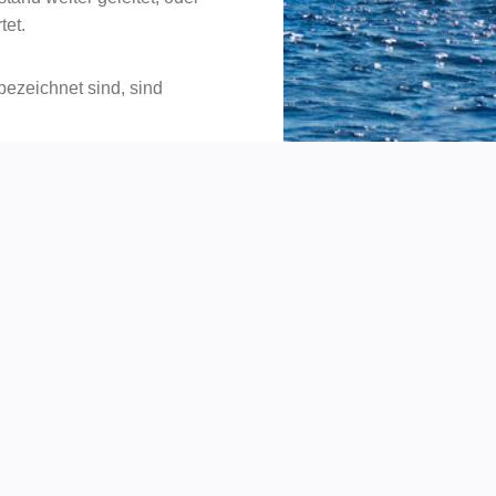
tet.
bezeichnet sind, sind
sen
15
tümer)